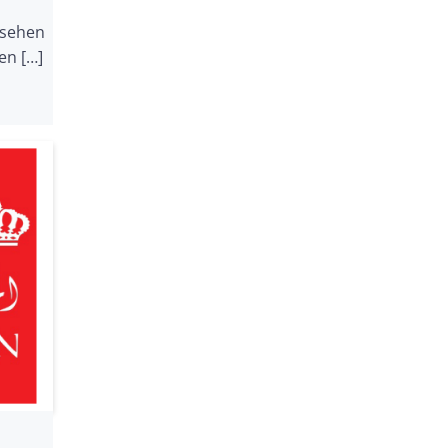
nsehen
en […]