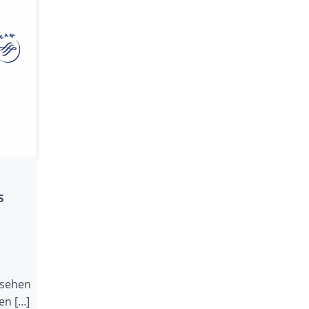
s
nsehen
en […]