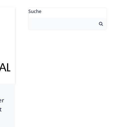
Suche
Search
for:
er
t