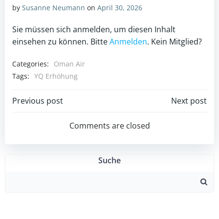
by
Susanne Neumann
on
April 30, 2026
Sie müssen sich anmelden, um diesen Inhalt
einsehen zu können. Bitte
Anmelden
. Kein Mitglied?
Categories:
Oman Air
Tags:
YQ Erhöhung
Post
Post
Previous post
Next post
navigation
navigation
Comments are closed
Suche
Search
for: