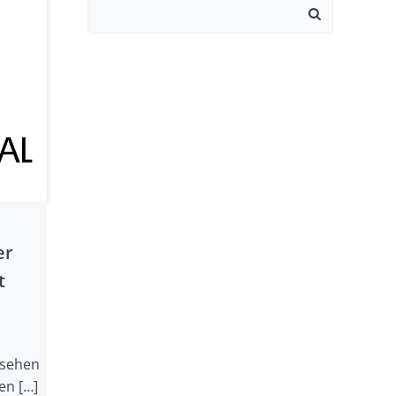
Search
for:
er
t
nsehen
en […]